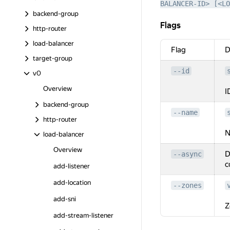
BALANCER-ID> [<LO
backend-group
Flags
Flags
http-router
load-balancer
Flag
D
target-group
--id
v0
Overview
I
backend-group
--name
http-router
N
load-balancer
Overview
D
--async
c
add-listener
add-location
--zones
add-sni
Z
add-stream-listener