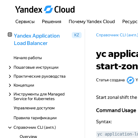
Сервисы
Решения
Почему Yandex Cloud
Ресур
Yandex Application
KZ
Справочник CLI (англ.
Load Balancer
yc applic
Начало работы
start-zon
Пошаговые инструкции
Практические руководства
Статья создана
Y
Концепции
Инструменты для Managed
Start zonal shift the
Service for Kubernetes
Управление доступом
Command Usage
Command Usage
Правила тарификации
Syntax:
Справочник CLI (англ.)
yc application-l
Overview