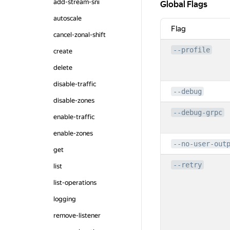
add-stream-sni
Global Flags
Global Flags
autoscale
Flag
cancel-zonal-shift
--profile
create
delete
disable-traffic
--debug
disable-zones
--debug-grpc
enable-traffic
enable-zones
--no-user-out
get
--retry
list
list-operations
logging
remove-listener