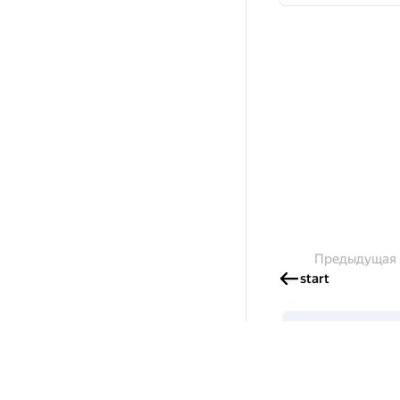
Предыдущая
start
Создавайте 
Готовы написать с
и получайте грант