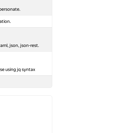
mpersonate.
ation.
aml, json, json-rest.
se using jq syntax