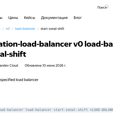
Поиск
сы
Цены
Кейсы
Документация
Блог
)
v0
load-balancer
start-zonal-shift
ation-load-balancer v0 load-b
al-shift
andex Cloud
Обновлена
10 июня 2026 г.
 specified load balancer
oad-balancer load-balancer start-zonal-shift <LOAD-BALAN