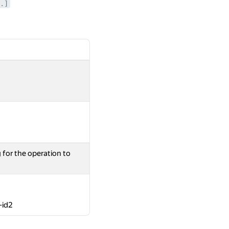
.]
 for the operation to
-id2