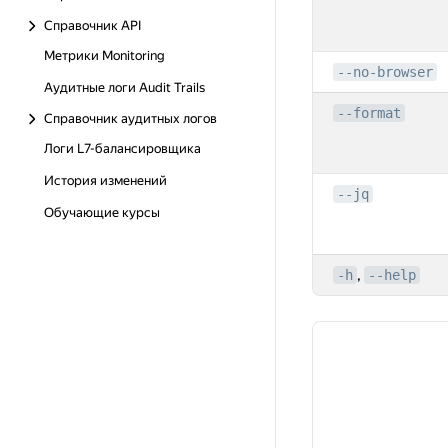
Справочник API
Метрики Monitoring
--no-browser
Аудитные логи Audit Trails
--format
Справочник аудитных логов
Логи L7-балансировщика
История изменений
--jq
Обучающие курсы
,
-h
--help