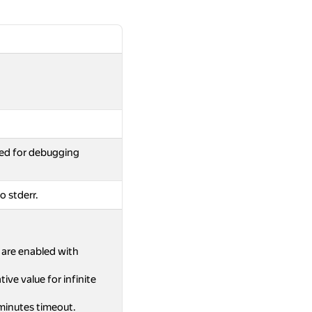
ed for debugging
o stderr.
s are enabled with
ive value for infinite
 minutes timeout.