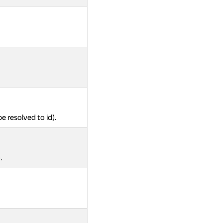
be resolved to id).
.