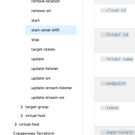
remove-location
--cloud-id
remove-sni
start
start-zonal-shift
--folder-id
stop
target-states
update
--folder-name
update-listener
update-sni
--endpoint
update-stream-listener
update-stream-sni
target-group
--token
virtual-host
virtual-host
--impersonate
Справочник Terraform