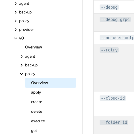
agent
--debug
backup
--debug-grpc
policy
provider
--no-user-out
v0
Overview
--retry
agent
backup
policy
Overview
apply
--cloud-id
create
delete
execute
--folder-id
get