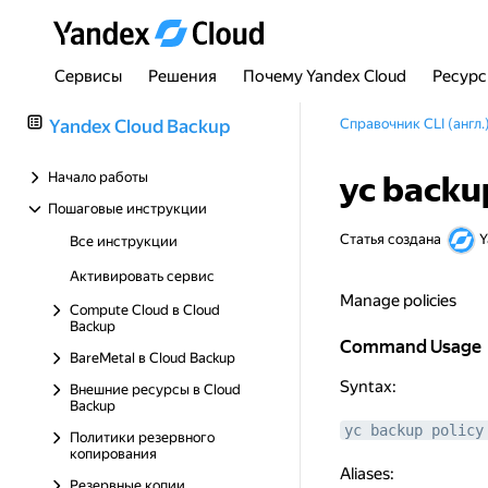
Сервисы
Решения
Почему Yandex Cloud
Ресур
Yandex Cloud Backup
Справочник CLI (англ.
Начало работы
yc backu
Пошаговые инструкции
Статья создана
Y
Все инструкции
Активировать сервис
Manage policies
Compute Cloud в Cloud
Backup
Command Usage
Command Usage
BareMetal в Cloud Backup
Syntax:
Внешние ресурсы в Cloud
Backup
yc backup policy
Политики резервного
копирования
Aliases:
Резервные копии