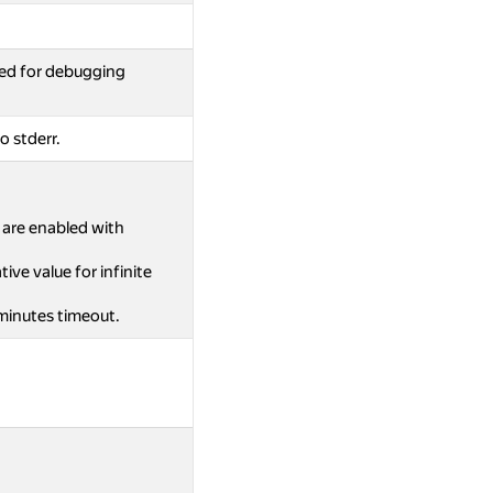
ed for debugging
o stderr.
s are enabled with
ive value for infinite
 minutes timeout.