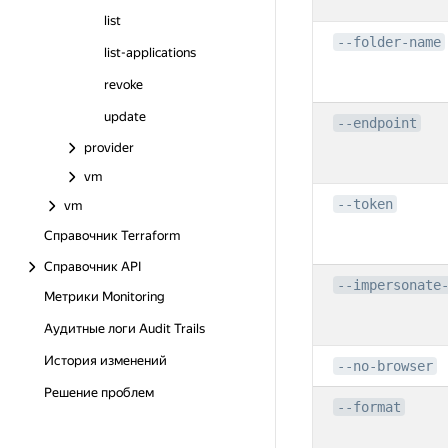
list
--folder-name
list-applications
revoke
update
--endpoint
provider
vm
--token
vm
Справочник Terraform
Справочник API
--impersonate
Метрики Monitoring
Аудитные логи Audit Trails
История изменений
--no-browser
Решение проблем
--format