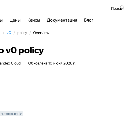
Поиск
сы
Цены
Кейсы
Документация
Блог
)
v0
policy
Overview
p v0 policy
andex Cloud
Обновлена
10 июня 2026 г.
 <command>