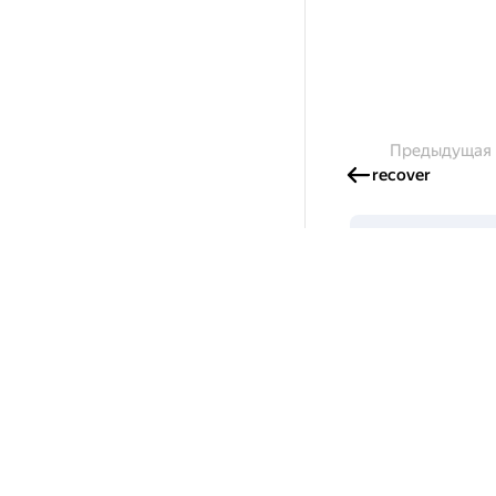
Предыдущая
recover
Создавайте 
Готовы написать с
и получайте грант
Подробнее о пр
Россия