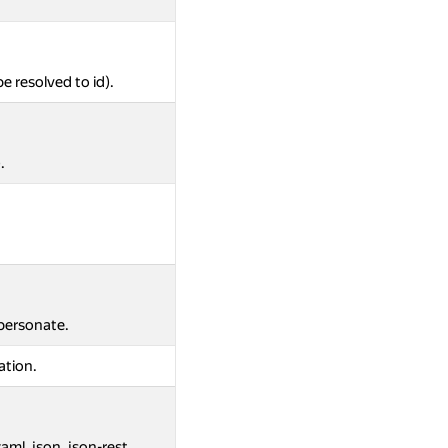
be resolved to id).
.
mpersonate.
ation.
aml, json, json-rest.