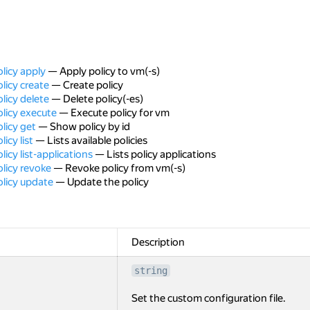
licy apply
— Apply policy to vm(-s)
licy create
— Create policy
licy delete
— Delete policy(-es)
licy execute
— Execute policy for vm
licy get
— Show policy by id
icy list
— Lists available policies
icy list-applications
— Lists policy applications
licy revoke
— Revoke policy from vm(-s)
olicy update
— Update the policy
Description
string
Set the custom configuration file.