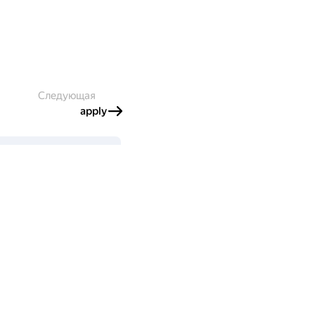
Следующая
apply
6 ООО «Яндекс.Облако»