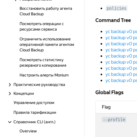
policies
Восстановить работу агента
Cloud Backup
Command Tree
Command Tree
Посмотреть операции с
ресурсами сервиса
yc backup v0 po
yc backup v0 po
Ограничить использование
yc backup v0 po
оперативной памяти агентом
yc backup v0 po
Cloud Backup
yc backup v0 po
Посмотреть статистику
yc backup v0 pol
резервного копирования
yc backup v0 pol
yc backup v0 po
Настроить алерты Monium
yc backup v0 p
Практические руководства
Global Flags
Global Flags
Концепции
Управление доступом
Flag
Правила тарификации
--profile
Справочник CLI (англ.)
Overview