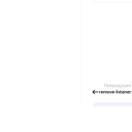
Предыдущая
remove-listener
Создавайте 
Готовы написать с
и получайте грант