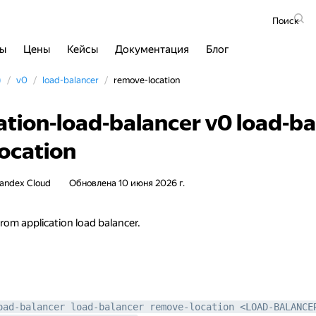
Поиск
сы
Цены
Кейсы
Документация
Блог
)
v0
load-balancer
remove-location
ation-load-balancer v0 load-b
ocation
andex Cloud
Обновлена
10 июня 2026 г.
rom application load balancer.
oad-balancer load-balancer remove-location <LOAD-BALANCE