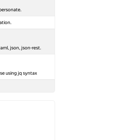
mpersonate.
ation.
aml, json, json-rest.
se using jq syntax