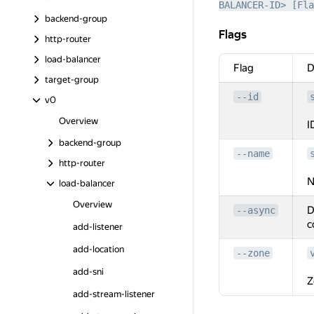
BALANCER-ID> [Fla
backend-group
Flags
Flags
http-router
load-balancer
Flag
D
target-group
--id
v0
Overview
I
backend-group
--name
http-router
N
load-balancer
Overview
D
--async
c
add-listener
add-location
--zone
add-sni
Z
add-stream-listener