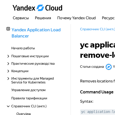
Сервисы
Решения
Почему Yandex Cloud
Ресур
Yandex Application Load
Справочник CLI (англ.
Balancer
yc applic
Начало работы
remove-l
Пошаговые инструкции
Практические руководства
Статья создана
Y
Концепции
Инструменты для Managed
Removes locations f
Service for Kubernetes
Управление доступом
Command Usage
Command Usage
Правила тарификации
Syntax:
Справочник CLI (англ.)
yc application-l
Overview