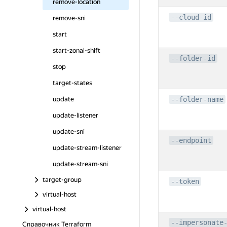
remove-location
--cloud-id
remove-sni
start
start-zonal-shift
--folder-id
stop
target-states
update
--folder-name
update-listener
update-sni
--endpoint
update-stream-listener
update-stream-sni
target-group
--token
virtual-host
virtual-host
--impersonate
Справочник Terraform