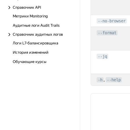
Справочник API
Метрики Monitoring
--no-browser
Аудитные логи Audit Trails
--format
Справочник аудитных логов
Логи L7-балансировщика
История изменений
--jq
Обучающие курсы
,
-h
--help