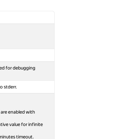
ed for debugging
o stderr.
s are enabled with
ive value for infinite
 minutes timeout.