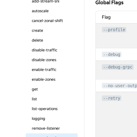
add-stream-sni
Global Flags
Global Flags
autoscale
Flag
cancel-zonal-shift
--profile
create
delete
disable-traffic
--debug
disable-zones
--debug-grpc
enable-traffic
enable-zones
--no-user-out
get
--retry
list
list-operations
logging
remove-listener