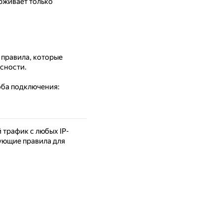
рживает только
правила, которые
асности.
оба подключения:
 трафик с любых IP-
дующие правила для