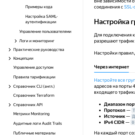
Вне зависимости о
соединения с
SSL-
Примеры кода
Настройка SAML-
Настройка г
Настройка групп 
аутентификации
Управление пользователями
Для подключения к
разрешают трафик 
Логи и мониторинг
Практические руководства
Настройки правил 
Концепции
Через интернет
Управление доступом
Правила тарификации
Настройте все гру
адресов на порты 4
Справочник CLI (англ.)
входящего трафик
Справочник Terraform
Диапазон пор
Справочник API
Протокол
—
T
Метрики Monitoring
Источник
—
Д
IPv4 CIDR
—
0
Аудитные логи Audit Trails
На каждый порт со
Публичные материалы