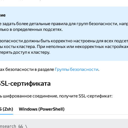
ние
 задать более детальные правила для групп безопасности, н
лько в определенных подсетях.
зопасности должны быть корректно настроены для всех подсет
 хосты кластера. При неполных или некорректных настройках
ерять доступ к кластеру.
ах безопасности в разделе
Группы безопасности
.
SSL-сертификата
ертификата
ь шифрованное соединение, получите SSL-сертификат:
S (Zsh)
Windows (PowerShell)
nsearch && \
