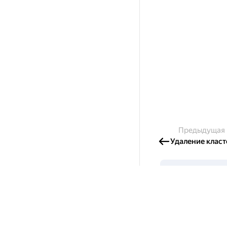
Предыдущая
Удаление класт
Создавайте 
Готовы написать с
и получайте грант
Подробнее о пр