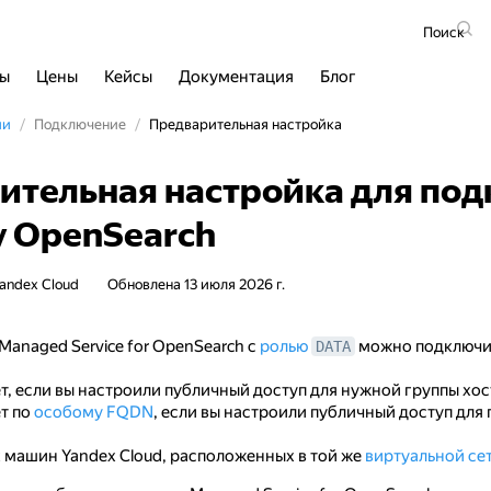
Поиск
сы
Цены
Кейсы
Документация
Блог
ии
Подключение
Предварительная настройка
ительная настройка для под
у OpenSearch
andex Cloud
Обновлена
13 июля 2026 г.
Managed Service for OpenSearch с
ролью
можно подключи
DATA
т, если вы настроили публичный доступ для нужной группы хос
т по
особому FQDN
, если вы настроили публичный доступ для 
 машин Yandex Cloud, расположенных в той же
виртуальной се