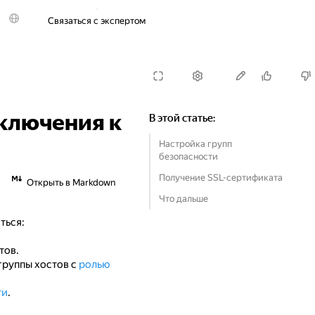
Связаться с экспертом
Попробовать бесплатно
ключения к
В этой статье
:
Настройка групп
безопасности
Получение SSL-сертификата
Открыть в Markdown
Что дальше
ться:
тов.
группы хостов с
ролью
ти
.