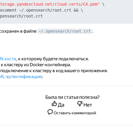
torage.yandexcloud.net/cloud-certs/CA.pem"
 \

сохранен в файле
.
~/.opensearch/root.crt
N хоста
, к которому будете подключаться.
к кластеру из Docker-контейнера.
подключение к кластеру в код вашего приложения.
ML-аутентификацию
.
Была ли статья полезна?
Да
Нет
Оставить комментарий