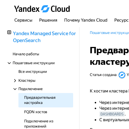
Сервисы
Решения
Почему Yandex Cloud
Ресур
Yandex Managed Service for
Пошаговые инструкц
OpenSearch
Предвар
Начало работы
кластер
Пошаговые инструкции
Все инструкции
Статья создана
Y
Кластеры
Подключение
К хостам кластера 
Предварительная
Через интерне
настройка
Через интерне
FQDN хостов
.
DASHBOARDS
С виртуальных
Подключение из
приложений