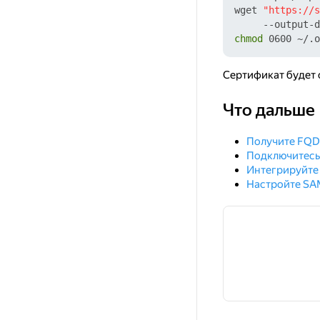
wget 
"https://s
chmod
Сертификат будет 
Что дальше
Что дальше
Получите FQD
Подключитесь
Интегрируйте
Настройте SA