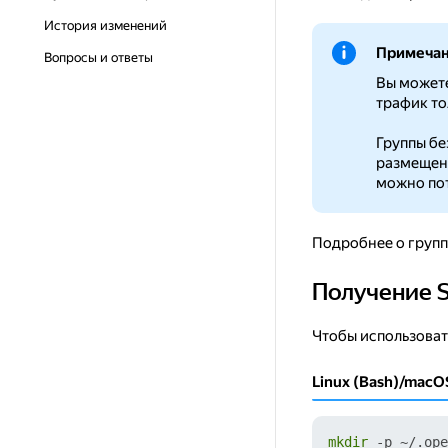
История изменений
Примеча
Вопросы и ответы
Вы можете
трафик то
Группы бе
размещены
можно пот
Подробнее о групп
Получение 
Получение SSL-с
Чтобы использоват
Linux (Bash)/macO
mkdir
 -p ~/.ope