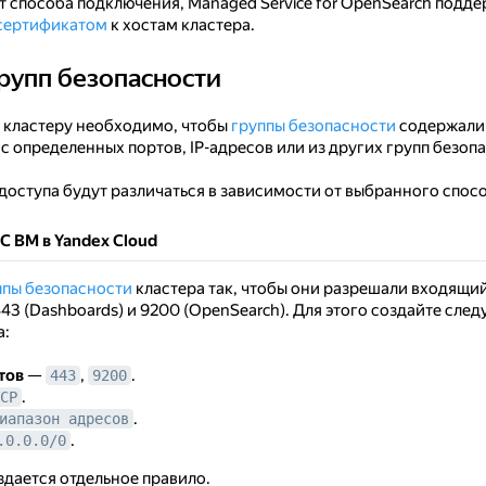
т способа подключения, Managed Service for OpenSearch подде
сертификатом
к хостам кластера.
рупп безопасности
безопасности
 кластеру необходимо, чтобы
группы безопасности
содержали 
с определенных портов, IP-адресов или из других групп безоп
доступа будут различаться в зависимости от выбранного спос
С ВМ в Yandex Cloud
ппы безопасности
кластера так, чтобы они разрешали входящий
43 (Dashboards) и 9200 (OpenSearch). Для этого создайте сле
а:
тов
—
,
.
443
9200
.
CP
.
иапазон адресов
.
.0.0.0/0
здается отдельное правило.