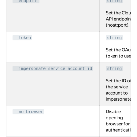
--endpoint
string
Set the Cloud
API endpoint
(host:port).
--token
string
Set the OAuth
token to use.
--impersonate-service-account-id
string
Set the ID of
the service
account to
impersonate.
Disable
--no-browser
opening
browser for
authentication