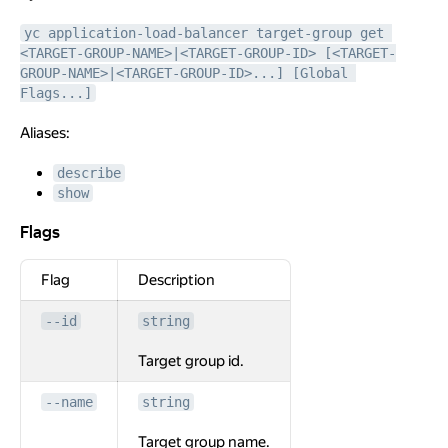
yc application-load-balancer target-group get 
<TARGET-GROUP-NAME>|<TARGET-GROUP-ID> [<TARGET-
GROUP-NAME>|<TARGET-GROUP-ID>...] [Global 
Flags...]
Aliases:
describe
show
Flags
Flags
Flag
Description
--id
string
Target group id.
--name
string
Target group name.