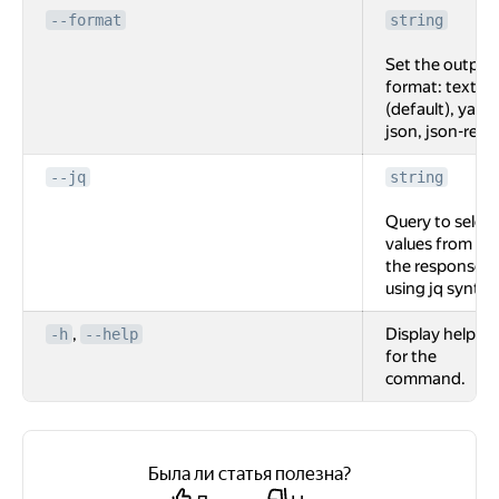
--format
string
Set the output
format: text
(default), yaml,
json, json-rest.
--jq
string
Query to select
values from
the response
using jq syntax
,
Display help
-h
--help
for the
command.
Была ли статья полезна?