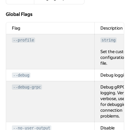
Global Flags
Global Flags
Flag
Description
--profile
string
Set the custom
configuration
file.
Debug logging
--debug
Debug gRPC
--debug-grpc
logging. Very
verbose, used
for debugging
connection
problems.
Disable
--no-user-output