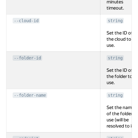
minutes
timeout.
--cloud-id
string
Set the ID of
the cloud to
use.
--folder-id
string
Set the ID of
the folder to
use.
--folder-name
string
Set the name
of the folder to
use (will be
resolved to id).