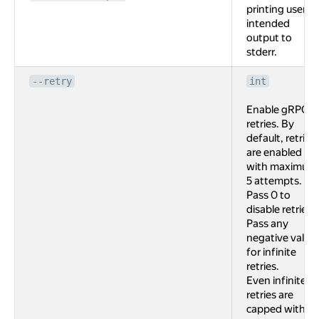
printing user
intended
output to
stderr.
--retry
int
Enable gRPC
retries. By
default, retries
are enabled
with maximum
5 attempts.
Pass 0 to
disable retries.
Pass any
negative value
for infinite
retries.
Even infinite
retries are
capped with 2