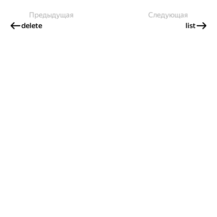
Предыдущая
Следующая
delete
list
Создавайте контент и получайте
гранты!
Готовы написать своё руководство? Участвуйте в контент-
программе и получайте гранты на работу с облачными
сервисами!
Подробнее о программе
Россия
Проект Яндекса