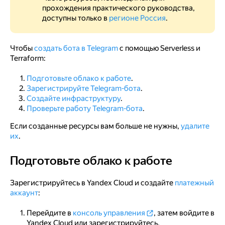
прохождения практического руководства,
доступны только в
регионе Россия
.
Чтобы
создать бота в Telegram
с помощью Serverless и
Terraform:
Подготовьте облако к работе
.
Зарегистрируйте Telegram-бота
.
Создайте инфраструктуру
.
Проверьте работу Telegram-бота
.
Если созданные ресурсы вам больше не нужны,
удалите
их
.
Подготовьте облако к работе
Подготовьте облако к работе
Зарегистрируйтесь в Yandex Cloud и создайте
платежный
аккаунт
:
Перейдите в
консоль управления
, затем войдите в
Yandex Cloud или зарегистрируйтесь.