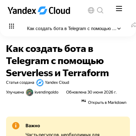
Как создать бота в Telegram с помощью Serverless и
В этой статье
:
Как создать бота в
Подготовьте облако к работе
Telegram с помощью
Необходимые платные ресурсы
Serverless и Terraform
Зарегистрируйте Telegram-бота
Статья создана
Yandex Cloud
Создайте инфраструктуру
Улучшена
kvendingoldo
Обновлена
30 июня 2026 г.
Проверьте работу Telegram-бота
Открыть в Markdown
Как удалить созданные ресурсы
Важно
Часть ресурсов, необходимых для