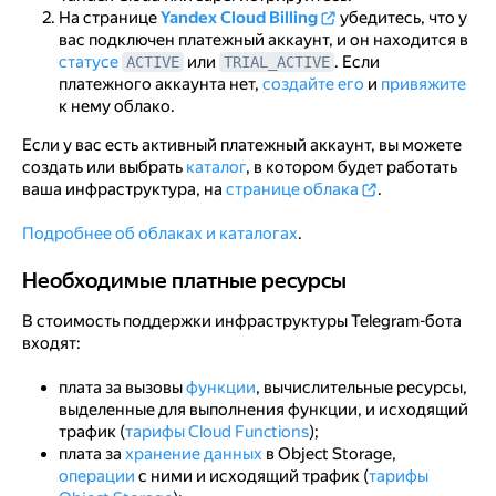
На странице
Yandex Cloud Billing
убедитесь, что у
вас подключен платежный аккаунт, и он находится в
статусе
или
. Если
ACTIVE
TRIAL_ACTIVE
платежного аккаунта нет,
создайте его
и
привяжите
к нему облако.
Если у вас есть активный платежный аккаунт, вы можете
создать или выбрать
каталог
, в котором будет работать
ваша инфраструктура, на
странице облака
.
Подробнее об облаках и каталогах
.
Необходимые платные ресурсы
Необходимые платные ресурсы
В стоимость поддержки инфраструктуры Telegram-бота
входят:
плата за вызовы
функции
, вычислительные ресурсы,
выделенные для выполнения функции, и исходящий
трафик (
тарифы Cloud Functions
);
плата за
хранение данных
в Object Storage,
операции
с ними и исходящий трафик (
тарифы