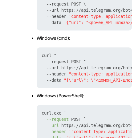
  --request POST \

  --url https://api.telegram.org/bot<то
  --header 
'content-type: application/j
  --data 
'{"url": "<домен_API-шлюза>/fs
Windows (cmd):
curl ^

  --request POST ^

  --url https://api.telegram.org/bot<то
  --header 
"content-type: application/j
  --data 
"{\"url\": \"<домен_API-шлюза>
Windows (PowerShell):
curl.exe `

--request
 POST `

--url
 https://api.telegram.org/bot<то
--header
'"content-type: application/
--data
'"{ \"url\": \"<домен_API-шлюз