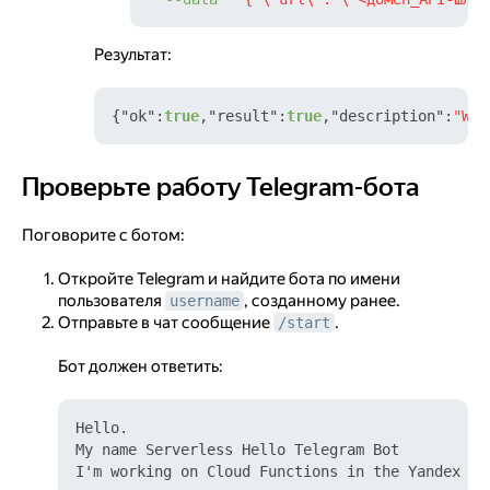
Результат:
{
"ok"
:
true
,
"result"
:
true
,
"description"
:
"Web
Проверьте работу Telegram-бота
Проверьте работу Telegram-бота
Поговорите с ботом:
Откройте Telegram и найдите бота по имени
пользователя
, созданному ранее.
username
Отправьте в чат сообщение
.
/start
Бот должен ответить:
Hello.

My name Serverless Hello Telegram Bot
