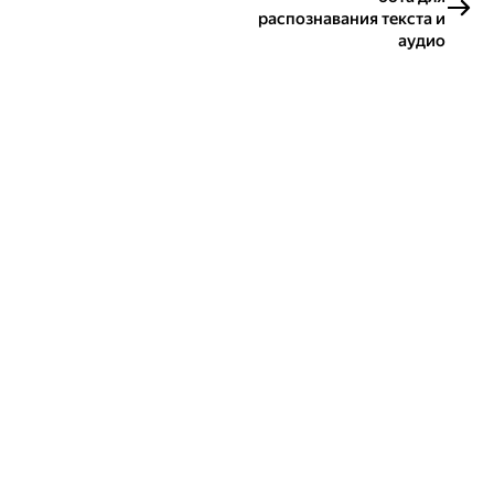
распознавания текста и
аудио
Создавайте контент и получайте
гранты!
Готовы написать своё руководство? Участвуйте в контент-
программе и получайте гранты на работу с облачными
сервисами!
Подробнее о программе
Казахстан
Проект Яндекса
© 2026 ТОО «Облачные Сервисы Казахстан»