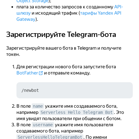
Object Storage
);
плата за количество запросов к созданному
API-
шлюзу
и исходящий трафик (
тарифы Yandex API
Gateway
).
Зарегистрируйте Telegram-бота
Зарегистрируйте Telegram-бота
Зарегистрируйте вашего бота в Telegram и получите
токен.
Для регистрации нового бота запустите бота
BotFather
и отправьте команду.
В поле
укажите имя создаваемого бота,
name
например
. Это
Serverless Hello Telegram Bot
имя увидят пользователи при общении с ботом.
В поле
укажите имя пользователя
username
создаваемого бота, например
. По имени
ServerlessHelloTelegramBot