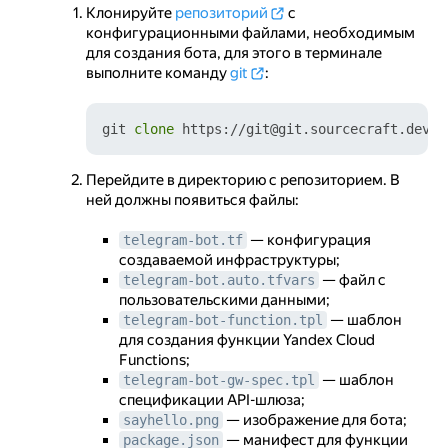
Клонируйте
репозиторий
с
конфигурационными файлами, необходимым
для создания бота, для этого в терминале
выполните команду
git
:
git 
clone
Перейдите в директорию с репозиторием. В
ней должны появиться файлы:
— конфигурация
telegram-bot.tf
создаваемой инфраструктуры;
— файл с
telegram-bot.auto.tfvars
пользовательскими данными;
— шаблон
telegram-bot-function.tpl
для создания функции Yandex Cloud
Functions;
— шаблон
telegram-bot-gw-spec.tpl
спецификации API-шлюза;
— изображение для бота;
sayhello.png
— манифест для функции
package.json