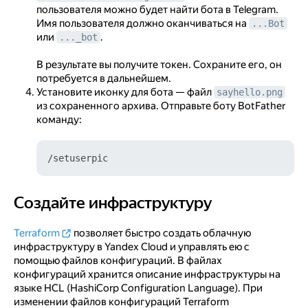
пользователя можно будет найти бота в Telegram.
Имя пользователя должно оканчиваться на
...Bot
или
.
..._bot
В результате вы получите токен. Сохраните его, он
потребуется в дальнейшем.
Установите иконку для бота — файл
sayhello.png
из сохраненного архива. Отправьте боту BotFather
команду:
Создайте инфраструктуру
Создайте инфраструктуру
Terraform
позволяет быстро создать облачную
инфраструктуру в Yandex Cloud и управлять ею с
помощью файлов конфигураций. В файлах
конфигураций хранится описание инфраструктуры на
языке HCL (HashiCorp Configuration Language). При
изменении файлов конфигураций Terraform