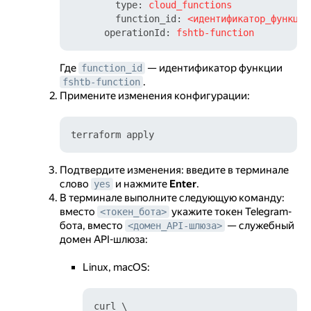
type:
cloud_functions
function_id:
<идентификатор_функции
operationId:
fshtb-function
Где
— идентификатор функции
function_id
.
fshtb-function
Примените изменения конфигурации:
Подтвердите изменения: введите в терминале
слово
и нажмите
Enter
.
yes
В терминале выполните следующую команду:
вместо
укажите токен Telegram-
<токен_бота>
бота, вместо
— служебный
<домен_API-шлюза>
домен API-шлюза:
Linux, macOS:
curl \
