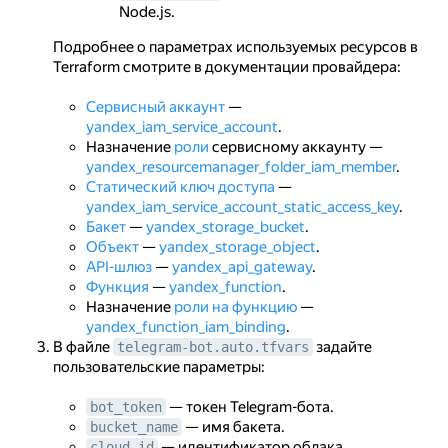
Node.js.
Подробнее о параметрах используемых ресурсов в
Terraform смотрите в документации провайдера:
Сервисный аккаунт
—
yandex_iam_service_account
.
Назначение
роли
сервисному аккаунту —
yandex_resourcemanager_folder_iam_member
.
Статический ключ доступа
—
yandex_iam_service_account_static_access_key
.
Бакет
—
yandex_storage_bucket
.
Объект
—
yandex_storage_object
.
API-шлюз
—
yandex_api_gateway
.
Функция
—
yandex_function
.
Назначение
роли на функцию
—
yandex_function_iam_binding
.
В файле
задайте
telegram-bot.auto.tfvars
пользовательские параметры:
— токен Telegram-бота.
bot_token
— имя бакета.
bucket_name
— идентификатор облака.
cloud_id