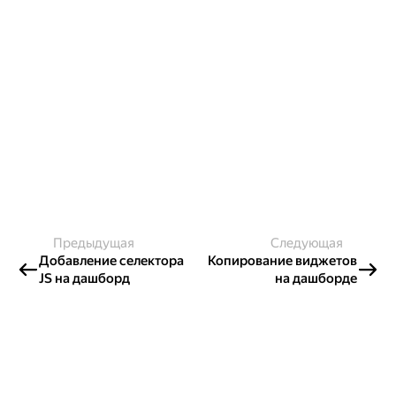
Предыдущая
Следующая
Добавление селектора
Копирование виджетов
JS на дашборд
на дашборде
Создавайте контент и получайте
гранты!