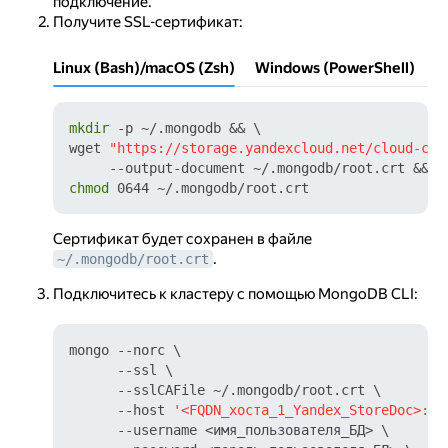
подключение.
Получите SSL-сертификат:
Linux (Bash)/macOS (Zsh)
Windows (PowerShell)
mkdir
 -p ~/.mongodb && \

wget 
"https://storage.yandexcloud.net/cloud-cer
chmod
Сертификат будет сохранен в файле
.
~/.mongodb/root.crt
Подключитесь к кластеру с помощью MongoDB CLI:
mongo --norc \

      --ssl \

      --sslCAFile ~/.mongodb/root.crt \

      --host 
'<FQDN_хоста_1_Yandex_StoreDoc>:27
      --username <имя_пользователя_БД> \
