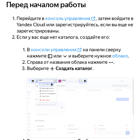
Перед началом работы
Перед началом работы
Перейдите в
консоль управления
, затем войдите в
Yandex Cloud или зарегистрируйтесь, если вы еще не
зарегистрированы.
Если у вас еще нет каталога, создайте его:
В
консоли управления
на панели сверху
нажмите
или
и выберите нужное
облако
.
Справа от названия облака нажмите
.
Выберите
Создать каталог
.