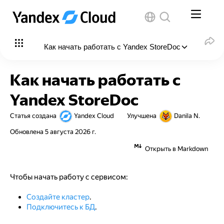
Как начать работать с Yandex StoreDoc
В этой статье
:
Как начать работать с
Перед началом работы
Yandex StoreDoc
Создайте кластер
Статья создана
Yandex Cloud
Улучшена
Danila N.
Подключитесь к БД
Обновлена
5 августа 2026 г.
Что дальше
Открыть в Markdown
Чтобы начать работу с сервисом:
Создайте кластер
.
Подключитесь к БД
.