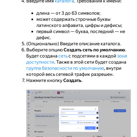
Введите имя
каталога
. Требования к имени:
длина — от 3 до 63 символов;
может содержать строчные буквы
латинского алфавита, цифры и дефисы;
первый символ — буква, последний — не
дефис.
(Опционально) Введите описание каталога.
Выберите опцию
Создать сеть по умолчанию
.
Будет создана
сеть
с подсетями в каждой
зоне
доступности
. Также в этой сети будет создана
группа безопасности по умолчанию
, внутри
которой весь сетевой трафик разрешен.
Нажмите кнопку
Создать
.