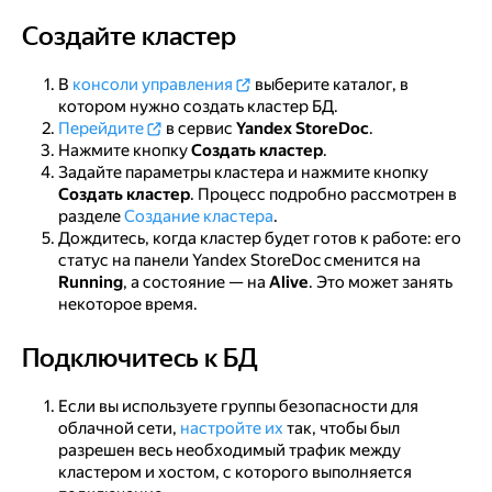
Создайте кластер
Создайте кластер
В
консоли управления
выберите каталог, в
котором нужно создать кластер БД.
Перейдите
в сервис
Yandex StoreDoc
.
Нажмите кнопку
Создать кластер
.
Задайте параметры кластера и нажмите кнопку
Создать кластер
. Процесс подробно рассмотрен в
разделе
Создание кластера
.
Дождитесь, когда кластер будет готов к работе: его
статус на панели Yandex StoreDoc сменится на
Running
, а состояние — на
Alive
. Это может занять
некоторое время.
Подключитесь к БД
Подключитесь к БД
Если вы используете группы безопасности для
облачной сети,
настройте их
так, чтобы был
разрешен весь необходимый трафик между
кластером и хостом, с которого выполняется