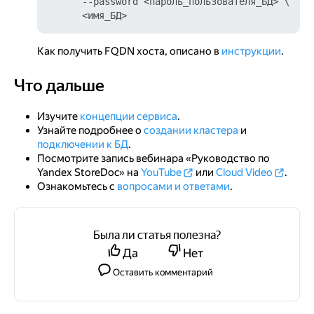
      --password <пароль_пользователя_БД> \

Как получить FQDN хоста, описано в
инструкции
.
Что дальше
Что дальше
Изучите
концепции сервиса
.
Узнайте подробнее о
создании кластера
и
подключении к БД
.
Посмотрите запись вебинара «Руководство по
Yandex StoreDoc» на
YouTube
или
Cloud Video
.
Ознакомьтесь с
вопросами и ответами
.
Была ли статья полезна?
Да
Нет
Оставить комментарий