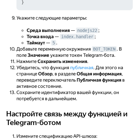
}
Укажите следующие параметры:
Среда выполнения
—
;
nodejs22
Точка входа
—
;
index.handler
Таймаут
—
.
5
Добавьте переменную окружения
. В
BOT_TOKEN
поле
Значение
укажите токен Telegram-бота.
Нажмите
Сохранить изменения
.
Убедитесь, что функция
публичная
. Для этого на
странице
Обзор
, в разделе
Общая информация
,
переведите переключатель
Публичная функция
в
активное состояние.
Сохраните идентификатор вашей функции, он
потребуется в дальнейшем.
Настройте связь между функцией и
Настройте связь между функцией и Telegram-ботом
Telegram-ботом
Измените спецификацию API-шлюза: