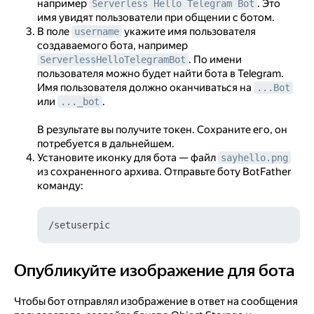
например
. Это
Serverless Hello Telegram Bot
имя увидят пользователи при общении с ботом.
В поле
укажите имя пользователя
username
создаваемого бота, например
. По имени
ServerlessHelloTelegramBot
пользователя можно будет найти бота в Telegram.
Имя пользователя должно оканчиваться на
...Bot
или
.
..._bot
В результате вы получите токен. Сохраните его, он
потребуется в дальнейшем.
Установите иконку для бота — файл
sayhello.png
из сохраненного архива. Отправьте боту BotFather
команду:
Опубликуйте изображение для бота
Опубликуйте изображение для бота
Чтобы бот отправлял изображение в ответ на сообщения