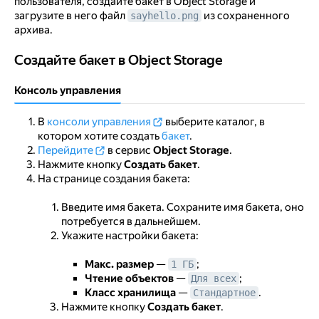
пользователя, создайте бакет в Object Storage и
загрузите в него файл
из сохраненного
sayhello.png
архива.
Создайте бакет в Object Storage
Создайте бакет в Object Storage
Консоль управления
В
консоли управления
выберите каталог, в
котором хотите создать
бакет
.
Перейдите
в сервис
Object Storage
.
Нажмите кнопку
Создать бакет
.
На странице создания бакета:
Введите имя бакета. Сохраните имя бакета, оно
потребуется в дальнейшем.
Укажите настройки бакета:
Макс. размер
—
;
1 ГБ
Чтение объектов
—
;
Для всех
Класс хранилища
—
.
Стандартное
Нажмите кнопку
Создать бакет
.