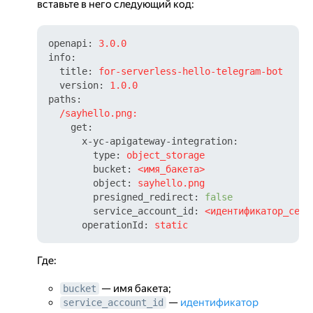
вставьте в него следующий код:
openapi:
3.0
.0
info:
title:
for-serverless-hello-telegram-bot
version:
1.0
.0
paths:
/sayhello.png:
get:
x-yc-apigateway-integration:
type:
object_storage
bucket:
<имя_бакета>
object:
sayhello.png
presigned_redirect:
false
service_account_id:
<идентификатор_серв
operationId:
static
Где:
— имя бакета;
bucket
—
идентификатор
service_account_id