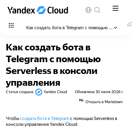
Как создать бота в Telegram с помощью Serverless
В этой статье
:
Как создать бота в
Подготовьте облако к работе
Telegram с помощью
Необходимые платные ресурсы
Serverless в консоли
Подготовьте ресурсы
управления
Зарегистрируйте Telegram-бота
Статья создана
Yandex Cloud
Обновлена
30 июля 2026 г.
Опубликуйте изображение для бота
Открыть в Markdown
Создайте бакет в Object Storage
Чтобы
Загрузите изображение в бакет
создать бота в Telegram
с помощью Serverless в
консоли управления Yandex Cloud:
Получите ссылку на загруженное изображение