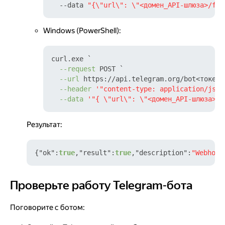
  --data 
"{\"url\": \"<домен_API-шлюза>/fsh
Windows (PowerShell):
curl.exe `

--request
 POST `

--url
 https://api.telegram.org/bot<токен_
--header
'"content-type: application/json
--data
'"{ \"url\": \"<домен_API-шлюза>/f
Результат:
{
"ok"
:
true
,
"result"
:
true
,
"description"
:
"Webhook
Проверьте работу Telegram-бота
Проверьте работу Telegram-бота
Поговорите с ботом: