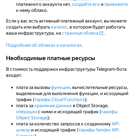
платежного аккаунта нет,
создайте его
и
привяжите
к нему облако.
Если у вас есть активный платежный аккаунт, вы можете
создать или выбрать
каталог
, в котором будет работать
ваша инфраструктура, на
странице облака
.
Подробнее об облаках и каталогах
.
Необходимые платные ресурсы
Необходимые платные ресурсы
В стоимость поддержки инфраструктуры Telegram-бота
входят:
плата за вызовы
функции
, вычислительные ресурсы,
выделенные для выполнения функции, и исходящий
трафик (
тарифы Cloud Functions
);
плата за
хранение данных
в Object Storage,
операции
с ними и исходящий трафик (
тарифы
Object Storage
);
плата за количество запросов к созданному
API-
шлюзу
и исходящий трафик (
тарифы Yandex API