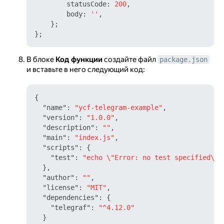
statusCode
: 
200
,

body
: 
''
,

    };

В блоке
Код функции
создайте файл
package.json
и вставьте в него следующий код:
{
"name"
:
"ycf-telegram-example"
,
"version"
:
"1.0.0"
,
"description"
:
""
,
"main"
:
"index.js"
,
"scripts"
:
{
"test"
:
"echo \"Error: no test specified\" 
}
,
"author"
:
""
,
"license"
:
"MIT"
,
"dependencies"
:
{
"telegraf"
:
"^4.12.0"
}