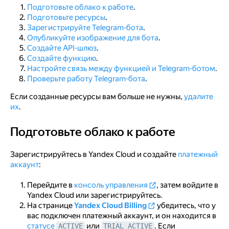
Подготовьте облако к работе
.
Создайте API-шлюз
Подготовьте ресурсы
.
Зарегистрируйте Telegram-бота
.
Создайте функцию
Опубликуйте изображение для бота
.
Создайте API-шлюз
.
Настройте связь между функцией и Telegram-ботом
Создайте функцию
.
Проверьте работу Telegram-бота
Настройте связь между функцией и Telegram-ботом
.
Проверьте работу Telegram-бота
.
Как удалить созданные ресурсы
Если созданные ресурсы вам больше не нужны,
удалите
их
.
Подготовьте облако к работе
Подготовьте облако к работе
Зарегистрируйтесь в Yandex Cloud и создайте
платежный
аккаунт
:
Перейдите в
консоль управления
, затем войдите в
Yandex Cloud или зарегистрируйтесь.
На странице
Yandex Cloud Billing
убедитесь, что у
вас подключен платежный аккаунт, и он находится в
статусе
или
. Если
ACTIVE
TRIAL_ACTIVE