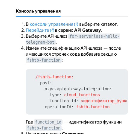
Консоль управления
В
консоли управления
выберите каталог.
Перейдите
в сервис
API Gateway
.
Выберите API-шлюз
for-serverless-hello-
.
telegram-bot
Измените спецификацию API-шлюза — после
имеющихся строчек кода добавьте секцию
:
fshtb-function
/fshtb-function:
post:
x-yc-apigateway-integration:
type:
cloud_functions
function_id:
<идентификатор_функции
operationId:
fshtb-function
Где
— идентификатор функции
function_id
.
fshtb-function