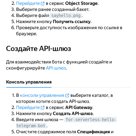
Перейдите
в сервис
Object Storage
.
Выберите ранее созданный бакет.
Выберите файл
.
sayhello.png
Нажмите кнопку
Получить ссылку
.
Проверьте доступность изображения по ссылке в
браузере.
Создайте API-шлюз
Создайте API-шлюз
Для взаимодействия бота с функцией создайте и
сконфигурируйте
API-шлюз
.
Консоль управления
В
консоли управления
выберите каталог, в
котором хотите создать API-шлюз.
Перейдите
в сервис
API Gateway
.
Нажмите кнопку
Создать API-шлюз
.
Введите имя шлюза —
for-serverless-hello-
.
telegram-bot
Очистите содержимое поля
Спецификация
и