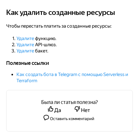
Как удалить созданные ресурсы
Как удалить созданные ресурсы
Чтобы перестать платить за созданные ресурсы:
Удалите
функцию.
Удалите
API-шлюз.
Удалите
бакет.
Полезные ссылки
Полезные ссылки
Как создать бота в Telegram с помощью Serverless и
Terraform
Была ли статья полезна?
Да
Нет
Оставить комментарий