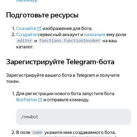
Gateway
).
Подготовьте ресурсы
Подготовьте ресурсы
Скачайте
изображение для бота.
Создайте
сервисный аккаунт и
назначьте
ему роли
и
на ваш
editor
functions.functionInvoker
каталог.
Зарегистрируйте Telegram-бота
Зарегистрируйте Telegram-бота
Зарегистрируйте вашего бота в Telegram и получите
токен.
Для регистрации нового бота запустите бота
BotFather
и отправьте команду.
В поле
укажите имя создаваемого бота,
name