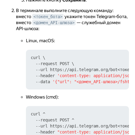
Нажмите кнопку
Сохранить
.
В терминале выполните следующую команду:
вместо
укажите токен Telegram-бота,
<токен_бота>
вместо
— служебный домен
<домен_API-шлюза>
API-шлюза:
Linux, macOS:
curl \

  --request POST \

  --url https://api.telegram.org/bot<токен_
  --header 
'content-type: application/json'
  --data 
'{"url": "<домен_API-шлюза>/fshtb-
Windows (cmd):
curl ^

  --request POST ^

  --url https://api.telegram.org/bot<токен_
  --header 
"content-type: application/json"