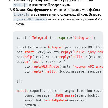
В блоке
Редактор
выберите среду выполнения
и нажмите
Продолжить
.
Node.js
В блоке
Код функции
очистите содержимое файла
и вставьте в него следующий код. Вместо
index.js
укажите служебный домен API-
<домен_API-шлюза>
шлюза.
const
 { 
Telegraf
 } = 
require
(
'telegraf'
);

const
 bot = 
new
Telegraf
(process.
env
.
BOT_TOKEN
);
bot.
start
(
(
ctx
) =>
 ctx.
reply
(
`Hello. \nMy name 
bot.
help
(
(
ctx
) =>
 ctx.
reply
(
`Hello, 
${ctx.messa
bot.
on
(
'text'
, 
(
ctx
) =>
 {

    ctx.
replyWithPhoto
({
url
: 
'<домен_API-шлюза>
    ctx.
reply
(
`Hello, 
${ctx.message.
from
.userna
});

module
.
exports
.
handler
 = 
async
function
 (
event,
const
 message = 
JSON
.
parse
(event.
body
);

await
 bot.
handleUpdate
(message);

return
 {
