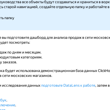
руководства все объекты будут создаваться и храниться в ворк
сь старой навигацией, создайте отдельную папку и работайте в
ть папку
е вы подготовите дашборд для анализа продаж в сети московс
удет посмотреть:
даж по дням и месяцам.
родуктовым категориям.
у заказов.
ика будет использована демонстрационная база данных ClickH
в сети московских магазинов.
и исследования данных
подготовьте DataLens к работе
, затем
кбук
.
ключение
.