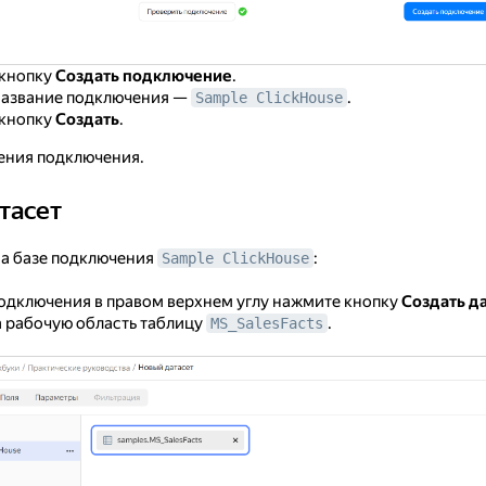
кнопку
Создать подключение
.
название подключения —
.
Sample ClickHouse
кнопку
Создать
.
ения подключения.
тасет
а базе подключения
:
Sample ClickHouse
одключения в правом верхнем углу нажмите кнопку
Создать д
 рабочую область таблицу
.
MS_SalesFacts