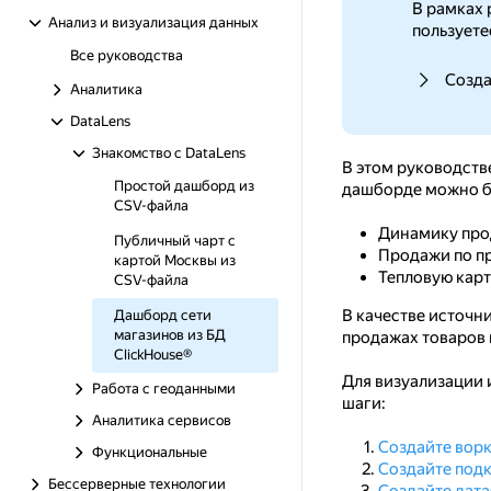
В рамках 
Анализ и визуализация данных
пользуете
Все руководства
Созда
Аналитика
DataLens
Знакомство с DataLens
В этом руководств
Простой дашборд из
дашборде можно б
CSV-файла
Динамику про
Публичный чарт с
Продажи по п
картой Москвы из
Тепловую карт
CSV-файла
В качестве источн
Дашборд сети
магазинов из БД
продажах товаров 
ClickHouse®
Для визуализации 
Работа с геоданными
шаги:
Аналитика сервисов
Создайте вор
Функциональные
Создайте под
Бессерверные технологии