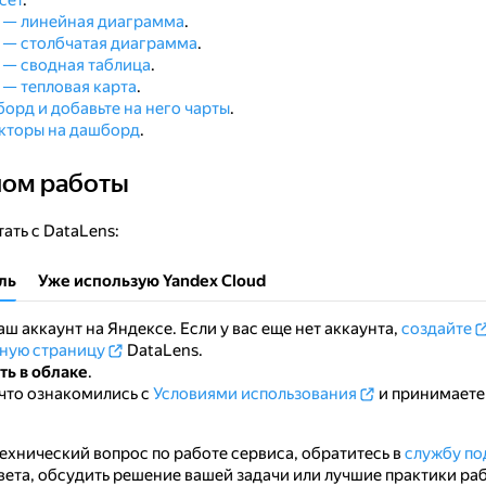
сет
.
т — линейная диаграмма
.
 — столбчатая диаграмма
.
 — сводная таблица
.
 — тепловая карта
.
орд и добавьте на него чарты
.
екторы на дашборд
.
лом работы
аботы
ать с DataLens:
ль
Уже использую Yandex Cloud
аш аккаунт на Яндексе. Если у вас еще нет аккаунта,
создайте
вную страницу
DataLens.
ть в облаке
.
что ознакомились с
Условиями использования
и принимаете
технический вопрос по работе сервиса, обратитесь в
службу п
вета, обсудить решение вашей задачи или лучшие практики ра