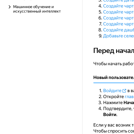
Создайте дата
Создайте чар
Машинное обучение и
искусственный интеллект
Создайте чарт
Создайте чарт
Создайте чарт
Создайте дашб
Добавьте сел
Перед нача
Перед началом р
Чтобы начать работ
Новый пользовате
Войдите
в в
Откройте
гла
Нажмите
Нача
Подтвердите, 
Войти
.
Если у вас возник 
Чтобы спросить со