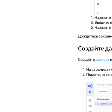
Нажмите 
Введите 
Нажмите 
Дождитесь сохран
Создайте да
Создайте датасет
Создайте
датасет
н
На странице п
Перенесите на