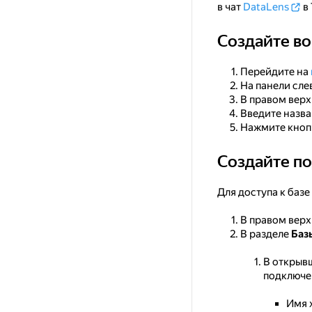
в чат
DataLens
в 
Создайте в
Создайте воркбу
Перейдите на
На панели сле
В правом вер
Введите назв
Нажмите кно
Создайте п
Создайте подклю
Для доступа к баз
В правом вер
В разделе
Баз
В открыв
подключе
Имя 