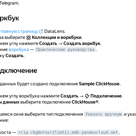
Telegram.
оркбук
к
главную страницу
DataLens.
ва выберите
Коллекции и воркбуки
.
хнем углу нажмите
Создать
→
Создать воркбук
.
ание
воркбука
—
.
Практические руководства
пку
Создать
.
одключение
чение
е данных будет создано подключение
Sample ClickHouse
.
хнем углу воркбука нажмите
Создать
→
Подключение
.
ы данных
выберите подключение
ClickHouse®
.
шемся окне выберите тип подключения
и ука
Указать вручную
ния:
хоста —
.
rc1a-ckg8nrosr2lim5iz.mdb.yandexcloud.net