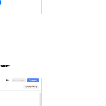
атасет
.