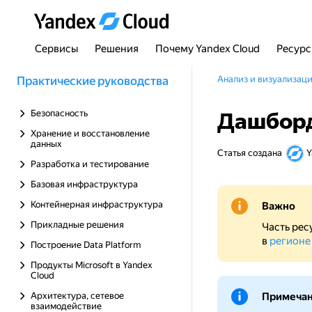
Сервисы
Решения
Почему Yandex Cloud
Ресур
Практические руководства
Анализ и визуализац
Безопасность
Дашборд 
Хранение и восстановление
данных
Статья создана
Y
Разработка и тестирование
Базовая инфраструктура
Контейнерная инфраструктура
Важно
Прикладные решения
Часть рес
в
регионе
Построение Data Platform
Продукты Microsoft в Yandex
Cloud
Архитектура, сетевое
Примеча
взаимодействие