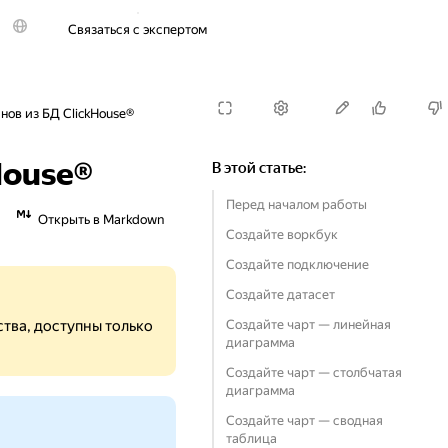
Связаться с экспертом
Попробовать бесплатно
ов из БД ClickHouse®
House®
В этой статье
:
Перед началом работы
Открыть в Markdown
Создайте воркбук
Создайте подключение
Создайте датасет
тва, доступны только
Создайте чарт — линейная
диаграмма
Создайте чарт — столбчатая
диаграмма
Создайте чарт — сводная
таблица