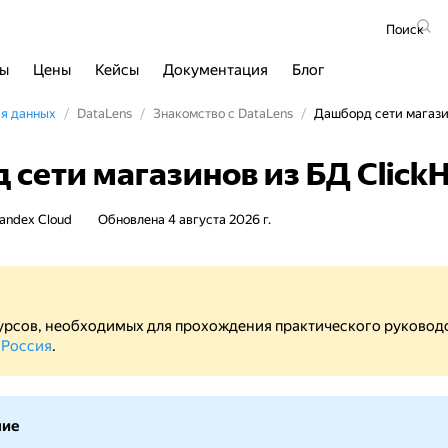
Поиск
сы
Цены
Кейсы
Документация
Блог
ия данных
DataLens
Знакомство с DataLens
Дашборд сети магазин
сети магазинов из БД Click
andex Cloud
Обновлена
4 августа 2026 г.
урсов, необходимых для прохождения практического руководс
 Россия
.
ние