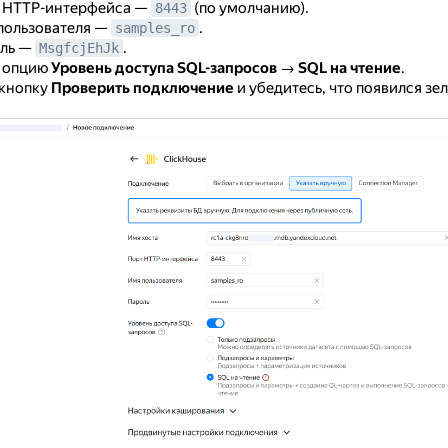
 HTTP-интерфейса —
(по умолчанию).
8443
пользователя —
.
samples_ro
ль —
.
MsgfcjEhJk
 опцию
Уровень доступа SQL-запросов
→
SQL на чтение
.
кнопку
Проверить подключение
и убедитесь, что появился зе