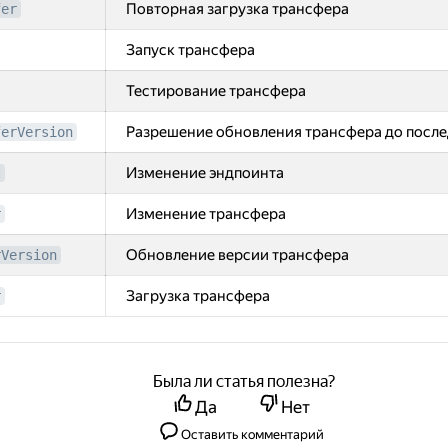
Повторная загрузка трансфера
fer
Запуск трансфера
Тестирование трансфера
Разрешение обновления трансфера до после
ferVersion
Изменение эндпоинта
t
Изменение трансфера
r
Обновление версии трансфера
rVersion
Загрузка трансфера
r
Была ли статья полезна?
Да
Нет
Оставить комментарий