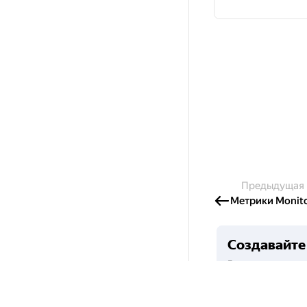
Предыдущая
Метрики Monito
Создавайте 
Готовы написать с
и получайте грант
Подробнее о пр