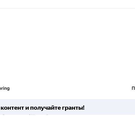
ring
П
контент и получайте гранты!
воё руководство? Участвуйте в контент-программе
ы на работу с облачными сервисами!
ограмме