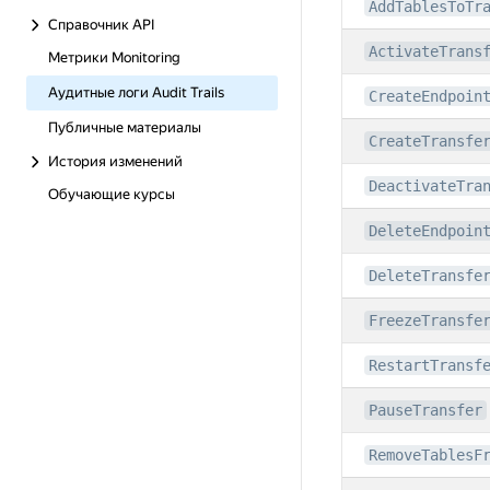
AddTablesToTr
Справочник API
ActivateTrans
Метрики Monitoring
Аудитные логи Audit Trails
CreateEndpoin
Публичные материалы
CreateTransfe
История изменений
DeactivateTra
Обучающие курсы
DeleteEndpoin
DeleteTransfe
FreezeTransfe
RestartTransf
PauseTransfer
RemoveTablesF