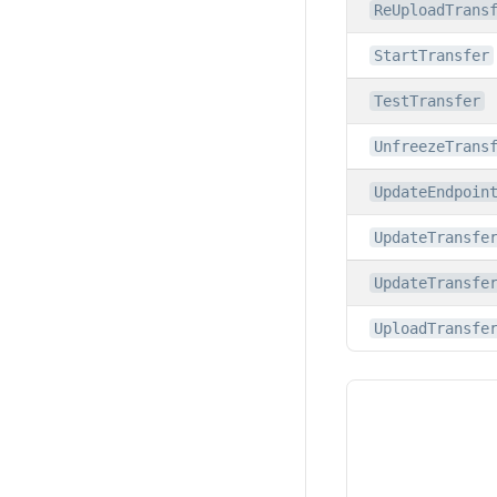
ReUploadTrans
StartTransfer
TestTransfer
UnfreezeTrans
UpdateEndpoin
UpdateTransfe
UpdateTransfe
UploadTransfe