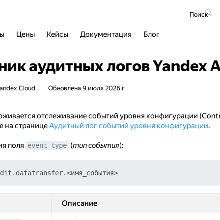
Поиск
сы
Цены
Кейсы
Документация
Блог
ик аудитных логов Yandex Au
andex Cloud
Обновлена
9 июля 2026 г.
держивается отслеживание событий уровня конфигурации (Contro
ее на странице
Аудитный лог событий уровня конфигурации
.
ия поля
(
тип события
):
event_type
Описание