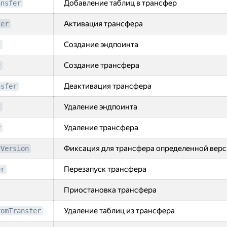
Добавление таблиц в трансфер
ansfer
Активация трансфера
fer
Создание эндпоинта
t
Создание трансфера
r
Деактивация трансфера
nsfer
Удаление эндпоинта
t
Удаление трансфера
r
Фиксация для трансфера определенной вер
rVersion
Перезапуск трансфера
er
Приостановка трансфера
Удаление таблиц из трансфера
romTransfer