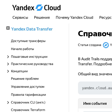
Сервисы
Решения
Почему Yandex Cloud
Ресур
Yandex Data Transfer
Справочн
Доступные трансферы
Статья создана
Y
Начало работы
Пошаговые инструкции
В Audit Trails под
Transfer. Подробн
Практические руководства
Концепции
Общий вид значен
Решение проблем
Управление доступом
Правила тарификации
Справочник CLI (англ.)
Имя события
Справочник Terraform