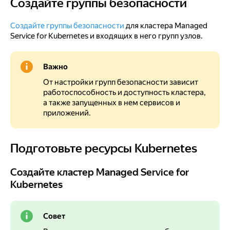
Создайте группы безопасности
Создайте группы безопасности
Создайте группы безопасности
для кластера Managed
Service for Kubernetes и входящих в него групп узлов.
Важно
От настройки групп безопасности зависит
работоспособность и доступность кластера,
а также запущенных в нем сервисов и
приложений.
Подготовьте ресурсы Kubernetes
Подготовьте ресурсы Kubernetes
Создайте кластер Managed Service for Kubernetes
Создайте кластер Managed Service for
Kubernetes
Совет