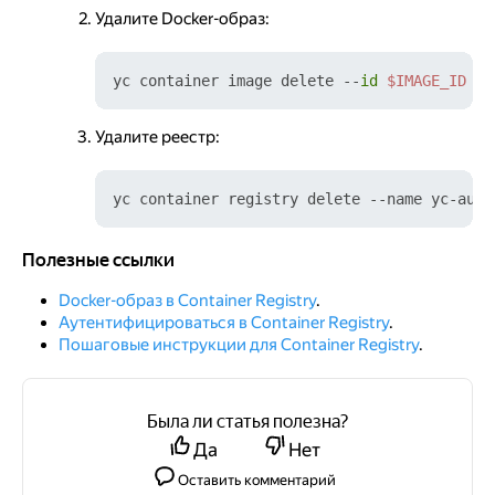
Удалите Docker-образ:
yc container image delete --
id
$IMAGE_ID
Удалите реестр:
Полезные ссылки
Полезные ссылки
Docker-образ в Container Registry
.
Аутентифицироваться в Container Registry
.
Пошаговые инструкции для Container Registry
.
Была ли статья полезна?
Да
Нет
Оставить комментарий