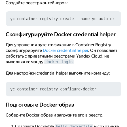
Создайте реестр контейнеров:
Сконфигурируйте Docker credential helper
Сконфигурируйте Docker credential helper
Для упрощения аутентификации в Container Registry
сконфигурируйте
Docker credential helper
. Он позволяет
работать с приватными реестрами Yandex Cloud, не
выполняя команду
.
docker login
Для настройки credential helper выполните команду:
Подготовьте Docker-образ
Подготовьте Docker-образ
Соберите Docker-образ и загрузите его в реестр.
Создайте Dockerfile
и сохраните
hello.dockerfile