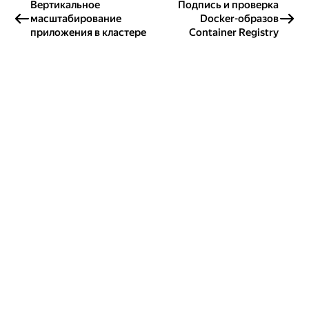
Вертикальное
Подпись и проверка
масштабирование
Docker-образов
приложения в кластере
Container Registry
Создавайте контент и получайте
гранты!
Готовы написать своё руководство? Участвуйте в контент-
программе и получайте гранты на работу с облачными
сервисами!
Подробнее о программе
Россия
Проект Яндекса
© 2026 ООО «Яндекс.Облако»