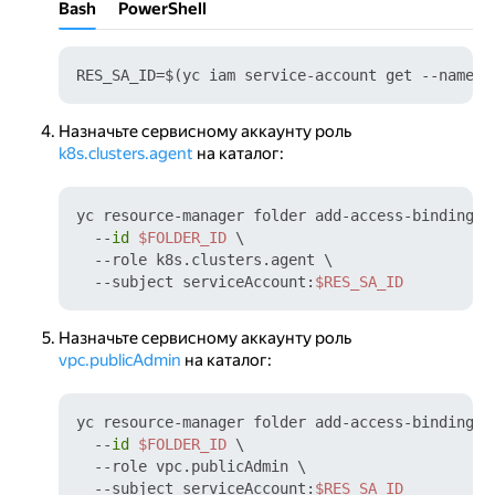
Bash
PowerShell
RES_SA_ID=$(yc iam service-account get --name k
Назначьте сервисному аккаунту роль
k8s.clusters.agent
на каталог:
yc resource-manager folder add-access-binding \

  --
id
$FOLDER_ID
 \

  --role k8s.clusters.agent \

  --subject serviceAccount:
$RES_SA_ID
Назначьте сервисному аккаунту роль
vpc.publicAdmin
на каталог:
yc resource-manager folder add-access-binding \

  --
id
$FOLDER_ID
 \

  --role vpc.publicAdmin \

  --subject serviceAccount:
$RES_SA_ID