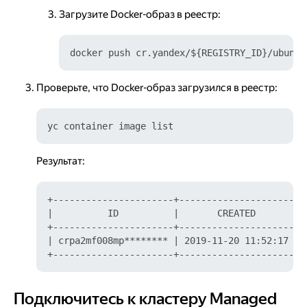
Загрузите Docker-образ в реестр:
Проверьте, что Docker-образ загрузился в реестр:
Результат:
+----------------------+---------------------+-
|          ID          |       CREATED       | 
+----------------------+---------------------+-
| crpa2mf008mp******** | 2019-11-20 11:52:17 | 
Подключитесь к кластеру Managed
Подключитесь к кластеру Managed Service for Kubern