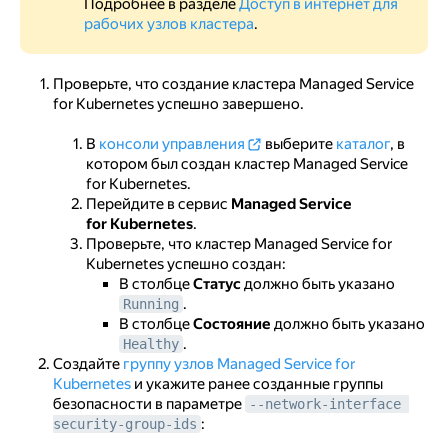
Подробнее в разделе
Доступ в интернет для
рабочих узлов кластера
.
Проверьте, что создание кластера Managed Service
for Kubernetes успешно завершено.
В
консоли управления
выберите
каталог
, в
котором был создан кластер Managed Service
for Kubernetes.
Перейдите в сервис
Managed Service
for Kubernetes
.
Проверьте, что кластер Managed Service for
Kubernetes успешно создан:
В столбце
Статус
должно быть указано
.
Running
В столбце
Состояние
должно быть указано
.
Healthy
Создайте
группу узлов Managed Service for
Kubernetes
и укажите ранее созданные группы
безопасности в параметре
--network-interface 
:
security-group-ids