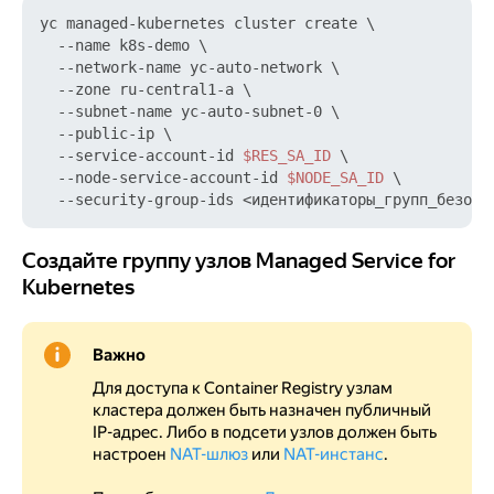
yc managed-kubernetes cluster create \

  --name k8s-demo \

  --network-name yc-auto-network \

  --zone ru-central1-a \

  --subnet-name yc-auto-subnet-0 \

  --public-ip \

  --service-account-id 
$RES_SA_ID
 \

  --node-service-account-id 
$NODE_SA_ID
 \

Создайте группу узлов Managed Service for Kubernete
Создайте группу узлов Managed Service for
Kubernetes
Важно
Для доступа к Container Registry узлам
кластера должен быть назначен публичный
IP-адрес. Либо в подсети узлов должен быть
настроен
NAT-шлюз
или
NAT-инстанс
.