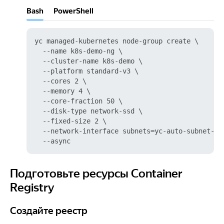
Bash
PowerShell
yc managed-kubernetes node-group create \

  --name k8s-demo-ng \

  --cluster-name k8s-demo \

  --platform standard-v3 \

  --cores 2 \

  --memory 4 \

  --core-fraction 50 \

  --disk-type network-ssd \

  --fixed-size 2 \

  --network-interface subnets=yc-auto-subnet-0,
Подготовьте ресурсы Container
Подготовьте ресурсы Container Registry
Registry
Создайте реестр
Создайте реестр