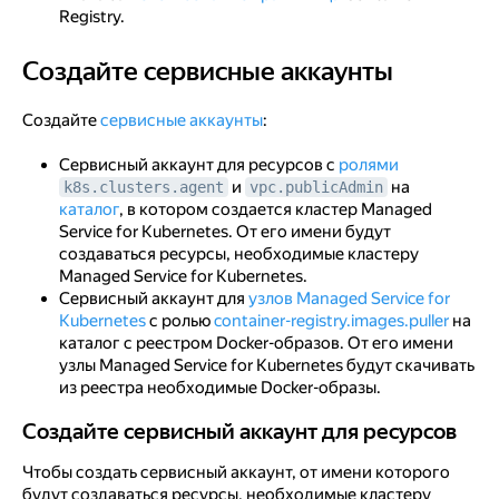
Registry.
Создайте сервисные аккаунты
Создайте сервисные аккаунты
Создайте
сервисные аккаунты
:
Сервисный аккаунт для ресурсов с
ролями
и
на
k8s.clusters.agent
vpc.publicAdmin
каталог
, в котором создается кластер Managed
Service for Kubernetes. От его имени будут
создаваться ресурсы, необходимые кластеру
Managed Service for Kubernetes.
Сервисный аккаунт для
узлов Managed Service for
Kubernetes
с ролью
container-registry.images.puller
на
каталог с реестром Docker-образов. От его имени
узлы Managed Service for Kubernetes будут скачивать
из реестра необходимые Docker-образы.
Создайте сервисный аккаунт для ресурсов
Создайте сервисный аккаунт для ресурсов
Чтобы создать сервисный аккаунт, от имени которого
будут создаваться ресурсы, необходимые кластеру