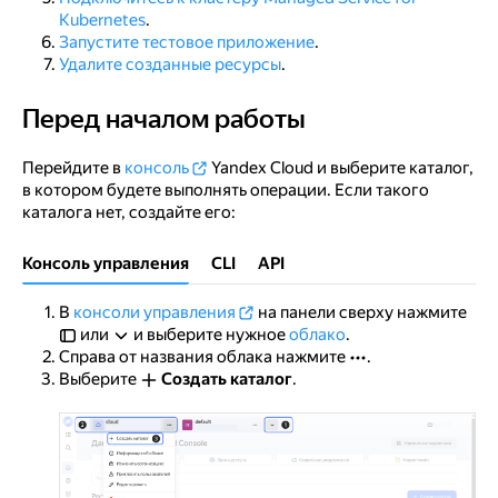
Kubernetes
.
Запустите тестовое приложение
.
Удалите созданные ресурсы
.
Перед началом работы
Перед началом работы
Перейдите в
консоль
Yandex Cloud и выберите каталог,
в котором будете выполнять операции. Если такого
каталога нет, создайте его:
Консоль управления
CLI
API
В
консоли управления
на панели сверху нажмите
или
и выберите нужное
облако
.
Справа от названия облака нажмите
.
Выберите
Создать каталог
.