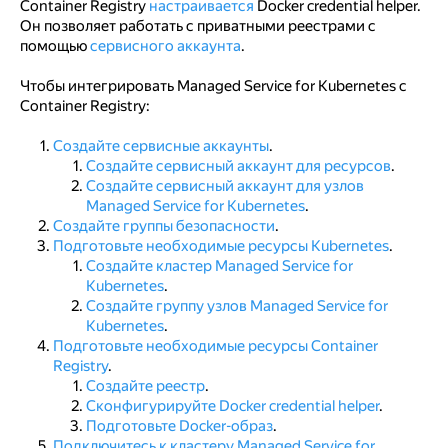
Container Registry
настраивается
Docker credential helper.
Он позволяет работать с приватными реестрами с
Создайте группу узлов Managed Service for
помощью
Kubernetes
сервисного аккаунта
.
Подготовьте ресурсы Container Registry
Чтобы интегрировать Managed Service for Kubernetes с
Container Registry:
Создайте реестр
Создайте сервисные аккаунты
.
Сконфигурируйте Docker credential helper
Создайте сервисный аккаунт для ресурсов
.
Создайте сервисный аккаунт для узлов
Подготовьте Docker-образ
Managed Service for Kubernetes
.
Подключитесь к кластеру Managed Service for
Создайте группы безопасности
.
Kubernetes
Подготовьте необходимые ресурсы Kubernetes
.
Создайте кластер Managed Service for
Запустите тестовое приложение
Kubernetes
.
Создайте группу узлов Managed Service for
Удалите созданные ресурсы
Kubernetes
.
Подготовьте необходимые ресурсы Container
Registry
.
Создайте реестр
.
Сконфигурируйте Docker credential helper
.
Подготовьте Docker-образ
.
Подключитесь к кластеру Managed Service for