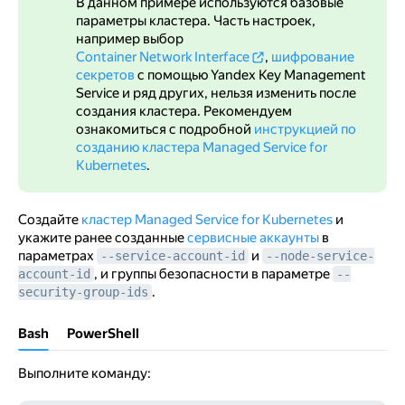
В данном примере используются базовые
параметры кластера. Часть настроек,
например выбор
Container Network Interface
,
шифрование
секретов
с помощью Yandex Key Management
Service и ряд других, нельзя изменить после
создания кластера. Рекомендуем
ознакомиться с подробной
инструкцией по
созданию кластера Managed Service for
Kubernetes
.
Создайте
кластер Managed Service for Kubernetes
и
укажите ранее созданные
сервисные аккаунты
в
параметрах
и
--service-account-id
--node-service-
, и группы безопасности в параметре
account-id
--
.
security-group-ids
Bash
PowerShell
Выполните команду: