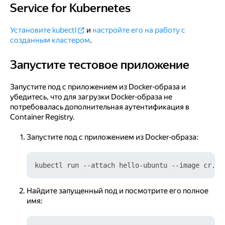
Service for Kubernetes
Установите kubectl
и
настройте его на работу с
созданным кластером
.
Запустите тестовое приложение
Запустите тестовое приложение
Запустите под с приложением из Docker-образа и
убедитесь, что для загрузки Docker-образа не
потребовалась дополнительная аутентификация в
Container Registry.
Запустите под с приложением из Docker-образа:
Найдите запущенный под и посмотрите его полное
имя: