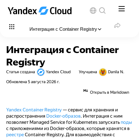
Интеграция с Container Registry
В этой статье
:
Интеграция с Container
Перед началом работы
Registry
Необходимые платные ресурсы
Статья создана
Yandex Cloud
Улучшена
Danila N.
Создайте сервисные аккаунты
Обновлена
5 августа 2026 г.
Создайте сервисный аккаунт для ресурсов
Открыть в Markdown
Создайте сервисный аккаунт для узлов кластера
Yandex Container Registry
— сервис для хранения и
Создайте группы безопасности
распространения
Docker-образов
. Интеграция с ним
позволяет Managed Service for Kubernetes запускать
поды
Подготовьте ресурсы Kubernetes
с приложениями из Docker-образов, которые хранятся в
реестре
Container Registry. Для взаимодействия с
Создайте кластер Managed Service for Kubernetes