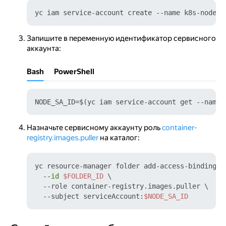
yc iam service-account create --name k8s-node-s
Запишите в переменную идентификатор сервисного
аккаунта:
Bash
PowerShell
NODE_SA_ID=$(yc iam service-account get --name 
Назначьте сервисному аккаунту роль
container-
registry.images.puller
на каталог:
yc resource-manager folder add-access-binding \

  --
id
$FOLDER_ID
 \

  --role container-registry.images.puller \

  --subject serviceAccount:
$NODE_SA_ID