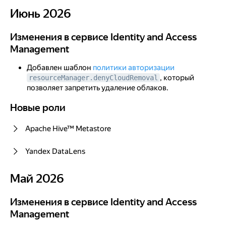
Декабрь 2025
Июнь 2026
Июнь 2026
Изменения в сервисе Identity and Access
Management
Изменения в сервисе Identity and Access Management
Изменения в сервисе Identity and Access
Management
Новые роли
Ноябрь 2025
Добавлен шаблон
политики авторизации
, который
resourceManager.denyCloudRemoval
Изменения в сервисе Identity and Access
позволяет запретить удаление облаков.
Management
Новые роли
Новые роли
Новые роли
Apache Hive™ Metastore
Октябрь 2025
Изменения в сервисе Identity and Access
Yandex DataLens
Management
Май 2026
Новые роли
Май 2026
III квартал 2025
Изменения в сервисе Identity and Access Management
Изменения в сервисе Identity and Access
Management
II квартал 2025