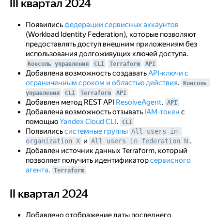
III квартал 2024
III квартал 2024
Появились
федерации сервисных аккаунтов
(Workload Identity Federation), которые позволяют
предоставлять доступ внешним приложениям без
использования долгоживущих ключей доступа.
Консоль управления
CLI
Terraform
API
Добавлена возможность создавать
API-ключи с
ограниченным сроком и областью действия
.
Консоль 
управления
CLI
Terraform
API
Добавлен метод REST API
ResolveAgent
.
API
Добавлена возможность отзывать
IAM-токен
с
помощью
Yandex Cloud CLI
.
CLI
Появились
системные группы
All users in 
и
.
organization X
All users in federation N
Добавлен источник данных Terraform, который
позволяет получить идентификатор
сервисного
агента
.
Terraform
II квартал 2024
II квартал 2024
Добавлено отображение даты последнего