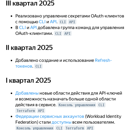
III квартал 2025
III квартал 2025
Реализовано управление секретами OAuth-клиентов
с помощью
CLI
и
API
.
CLI
API
В
CLI
и
API
добавлена группа команд для управления
OAuth-клиентами.
CLI
API
II квартал 2025
II квартал 2025
Добавлено создание и использование
Refresh-
токенов
.
CLI
I квартал 2025
I квартал 2025
Добавлены
новые области действия для API-ключей
и возможность назначать больше одной области
действия в сервисе.
Консоль управления
CLI
Terraform
API
Федерации сервисных аккаунтов
(Workload Identity
Federation) стали
доступны
всем пользователям.
Консоль управления
CLI
Terraform
API