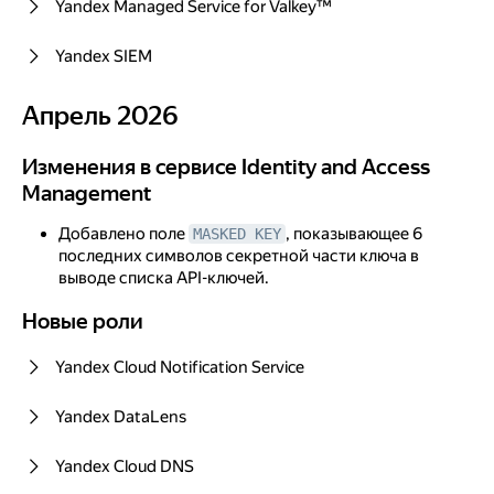
Yandex Managed Service for Valkey™
Yandex SIEM
Апрель 2026
Апрель 2026
Изменения в сервисе Identity and Access Management
Изменения в сервисе Identity and Access
Management
Добавлено поле
, показывающее 6
MASKED KEY
последних символов секретной части ключа в
выводе списка API-ключей.
Новые роли
Новые роли
Yandex Cloud Notification Service
Yandex DataLens
Yandex Cloud DNS