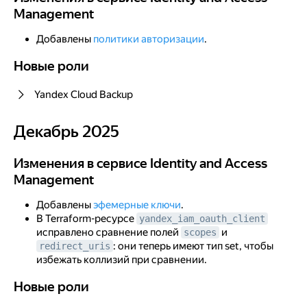
Management
Добавлены
политики авторизации
.
Новые роли
Новые роли
Yandex Cloud Backup
Декабрь 2025
Декабрь 2025
Изменения в сервисе Identity and Access Management
Изменения в сервисе Identity and Access
Management
Добавлены
эфемерные ключи
.
В Terraform-ресурсе
yandex_iam_oauth_client
исправлено сравнение полей
и
scopes
: они теперь имеют тип set, чтобы
redirect_uris
избежать коллизий при сравнении.
Новые роли
Новые роли