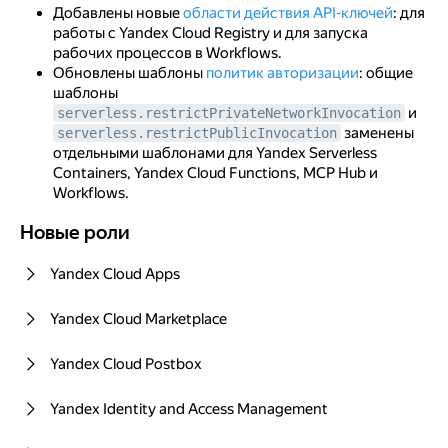
I квартал 2025
Добавлены новые
области действия API-ключей
: для
работы с Yandex Cloud Registry и для запуска
IV квартал 2024
рабочих процессов в Workflows.
Обновлены шаблоны
политик авторизации
: общие
III квартал 2024
шаблоны
и
serverless.restrictPrivateNetworkInvocation
II квартал 2024
заменены
serverless.restrictPublicInvocation
отдельными шаблонами для Yandex Serverless
I квартал 2024
Containers, Yandex Cloud Functions, MCP Hub и
Workflows.
Новые роли
Новые роли
Yandex Cloud Apps
Yandex Cloud Marketplace
Yandex Cloud Postbox
Yandex Identity and Access Management