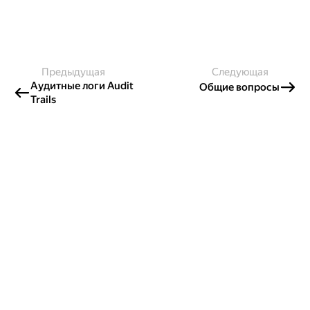
Предыдущая
Следующая
Аудитные логи Audit
Общие вопросы
Trails
Создавайте контент и получайте
гранты!
Готовы написать своё руководство? Участвуйте в контент-
программе и получайте гранты на работу с облачными
сервисами!
Подробнее о программе