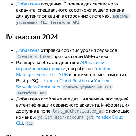
Добавлено
создание ID-токена для сервисного
аккаунта, специального короткоживущего токена
для аутентификации в сторонних системах.
Консоль 
управления
CLI
Terraform
API
IV квартал 2024
IV квартал 2024
Добавлена
отправка события уровня сервисов
при создании IAM-токена.
CreateIamToken
Расширена область действия
API-ключей с
ограниченным сроком
для работы с
Yandex
Managed Service for YDB
в режиме совместимости с
PostgreSQL,
Yandex Cloud Postbox
и
Yandex
Serverless Containers
.
Консоль управления
CLI
Terraform
API
Добавлено отображение даты и времени последней
аутентификации сервисного аккаунта. Информация
доступна в поле
с помощью
last_authenticated_at
команды
Yandex Cloud
yc iam user-account get
CLI
.
CLI