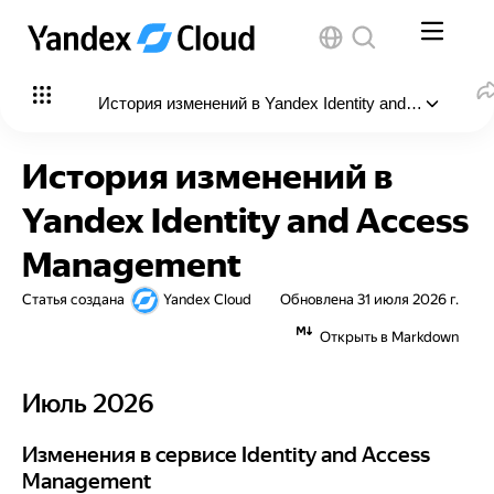
История изменений в Yandex Identity and Access M
В этой статье
:
История изменений в
Июль 2026
Yandex Identity and Access
Изменения в сервисе Identity and Access
Management
Management
Статья создана
Yandex Cloud
Обновлена
31 июля 2026 г.
Новые роли
Открыть в Markdown
Июнь 2026
Изменения в сервисе Identity and Access
Июль 2026
Июль 2026
Management
Новые роли
Изменения в сервисе Identity and Access Management
Изменения в сервисе Identity and Access
Management
Май 2026