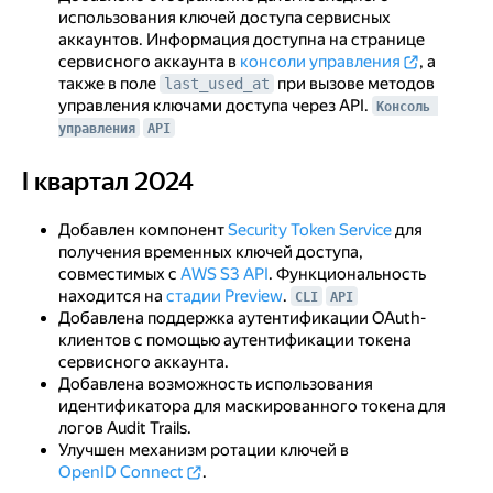
использования ключей доступа сервисных
аккаунтов. Информация доступна на странице
сервисного аккаунта в
консоли управления
, а
также в поле
при вызове методов
last_used_at
управления ключами доступа через API.
Консоль 
управления
API
I квартал 2024
I квартал 2024
Добавлен компонент
Security Token Service
для
получения временных ключей доступа,
совместимых с
AWS S3 API
. Функциональность
находится на
стадии Preview
.
CLI
API
Добавлена поддержка аутентификации OAuth-
клиентов с помощью аутентификации токена
сервисного аккаунта.
Добавлена возможность использования
идентификатора для маскированного токена для
логов Audit Trails.
Улучшен механизм ротации ключей в
OpenID Connect
.