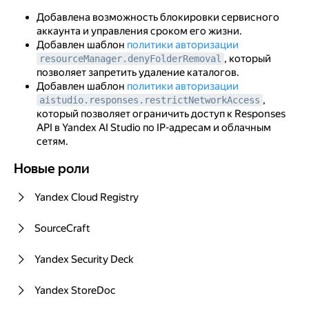
Добавлена возможность блокировки сервисного
Изменения в сервисе Identity and Access
аккаунта и управления сроком его жизни.
Management
Добавлен шаблон
политики авторизации
, который
resourceManager.denyFolderRemoval
Новые роли
позволяет запретить удаление каталогов.
Апрель 2026
Добавлен шаблон
политики авторизации
,
aistudio.responses.restrictNetworkAccess
Изменения в сервисе Identity and Access
который позволяет ограничить доступ к Responses
Management
API в Yandex AI Studio по IP-адресам и облачным
сетям.
Новые роли
Новые роли
Новые роли
Март 2026
Yandex Cloud Registry
Новые роли
Февраль 2026
SourceCraft
Изменения в сервисе Identity and Access
Yandex Security Deck
Management
Новые роли
Yandex StoreDoc