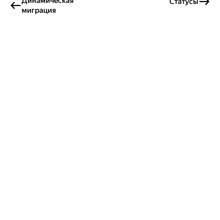
Динамическая
Статусы
миграция
Создавайте контент и получайте
гранты!
Готовы написать своё руководство? Участвуйте в контент-
программе и получайте гранты на работу с облачными
сервисами!
Подробнее о программе
Россия
Проект Яндекса
© 2026 ООО «Яндекс.Облако»