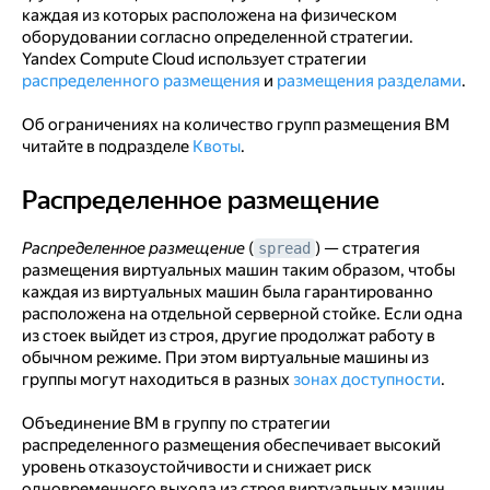
каждая из которых расположена на физическом
оборудовании согласно определенной стратегии.
Yandex Compute Cloud использует стратегии
распределенного размещения
и
размещения разделами
.
Об ограничениях на количество групп размещения ВМ
читайте в подразделе
Квоты
.
Распределенное размещение
Распределенное размещение
Распределенное размещение
(
) — стратегия
spread
размещения виртуальных машин таким образом, чтобы
каждая из виртуальных машин была гарантированно
расположена на отдельной серверной стойке. Если одна
из стоек выйдет из строя, другие продолжат работу в
обычном режиме. При этом виртуальные машины из
группы могут находиться в разных
зонах доступности
.
Объединение ВМ в группу по стратегии
распределенного размещения обеспечивает высокий
уровень отказоустойчивости и снижает риск
одновременного выхода из строя виртуальных машин,